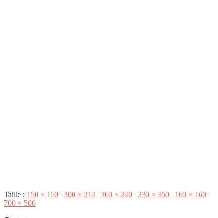
Taille :
150 × 150
|
300 × 214
|
360 × 240
|
230 × 350
|
160 × 160
|
700 × 500