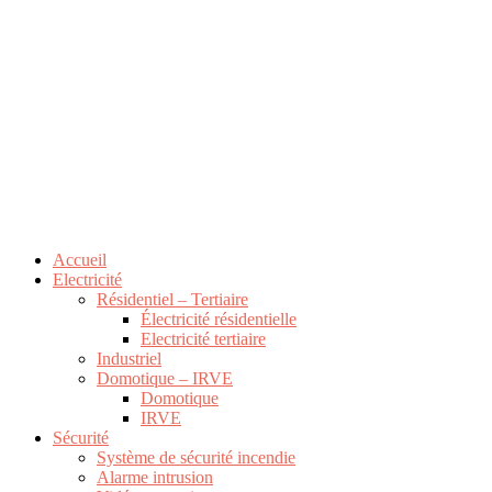
Accueil
Electricité
Résidentiel – Tertiaire
Électricité résidentielle
Electricité tertiaire
Industriel
Domotique – IRVE
Domotique
IRVE
Sécurité
Système de sécurité incendie
Alarme intrusion