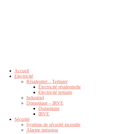
Accueil
Electricité
Résidentiel – Tertiaire
Électricité résidentielle
Electricité tertiaire
Industriel
Domotique – IRVE
Domotique
IRVE
Sécurité
Système de sécurité incendie
Alarme intrusion