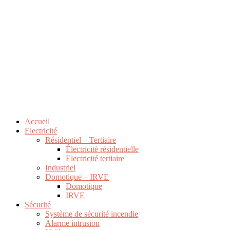
Accueil
Electricité
Résidentiel – Tertiaire
Électricité résidentielle
Electricité tertiaire
Industriel
Domotique – IRVE
Domotique
IRVE
Sécurité
Système de sécurité incendie
Alarme intrusion