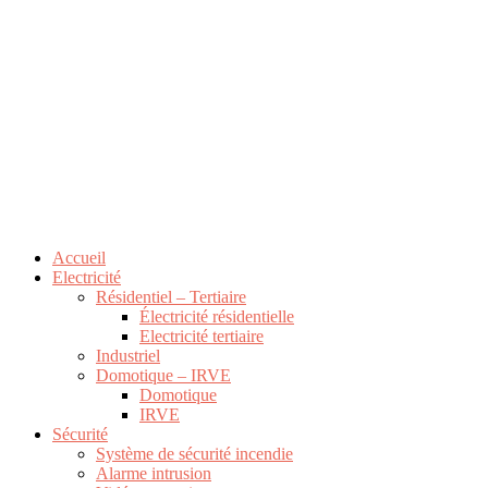
Accueil
Electricité
Résidentiel – Tertiaire
Électricité résidentielle
Electricité tertiaire
Industriel
Domotique – IRVE
Domotique
IRVE
Sécurité
Système de sécurité incendie
Alarme intrusion