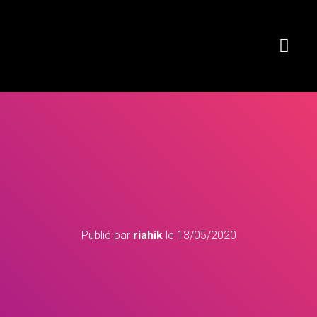
Publié par
riahik
le
13/05/2020