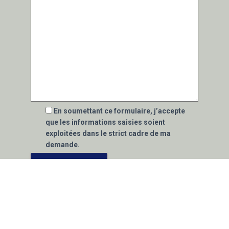
En soumettant ce formulaire, j’accepte
que les informations saisies soient
exploitées dans le strict cadre de ma
demande.
* Ces champs sont obligatoires
Nous nous engageons à ce que la collecte et le
traitement de vos données effectuées à partir
du présent site internet soit conforme à la loi