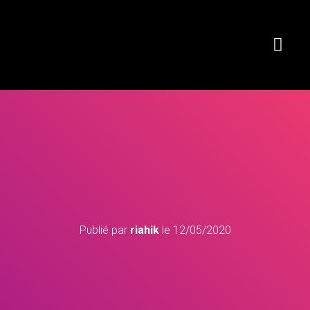
Publié par
riahik
le
12/05/2020