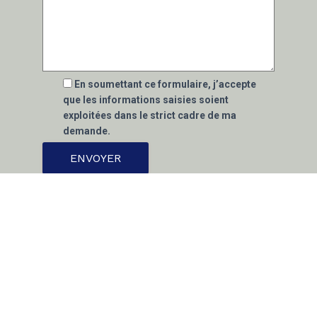
En soumettant ce formulaire, j’accepte
que les informations saisies soient
exploitées dans le strict cadre de ma
demande.
* Ces champs sont obligatoires
Nous nous engageons à ce que la collecte et le
traitement de vos données effectuées à partir
du présent site internet soit conforme à la loi
informatique et libertés et au règlement général
sur la protection des données personnelles
(RGPD). Afin d’exercer vos droits, notamment
d’accès, de correction ou de retrait de vos