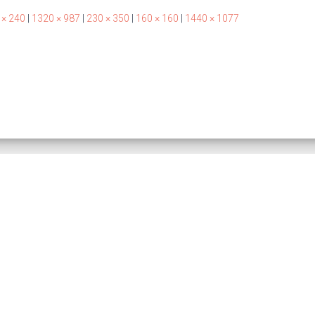
 × 240
|
1320 × 987
|
230 × 350
|
160 × 160
|
1440 × 1077