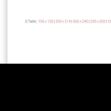
Taille :
150 × 150
|
300 × 214
|
360 × 240
|
230 × 350
|
16