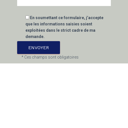
En soumettant ce formulaire, j’accepte
que les informations saisies soient
exploitées dans le strict cadre de ma
demande.
* Ces champs sont obligatoires
Nous nous engageons à ce que la collecte et le
traitement de vos données effectuées à partir
du présent site internet soit conforme à la loi
informatique et libertés et au règlement général
sur la protection des données personnelles
(RGPD). Afin d’exercer vos droits, notamment
d’accès, de correction ou de retrait de vos
données personnelles collectées via ce
formulaire, consultez notre
Politique de
confidentialité
.