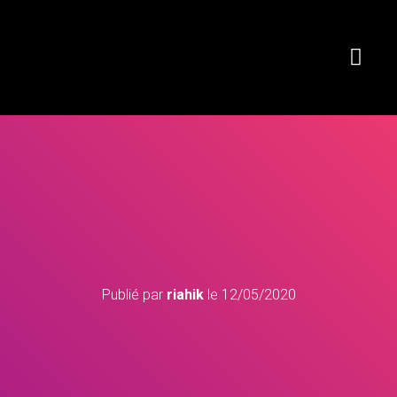
Publié par
riahik
le
12/05/2020