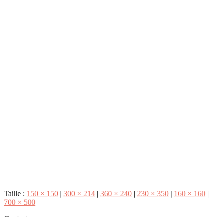
Taille :
150 × 150
|
300 × 214
|
360 × 240
|
230 × 350
|
160 × 160
|
700 × 500