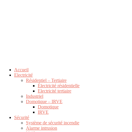
Accueil
Electricité
Résidentiel – Tertiaire
Électricité résidentielle
Electricité tertiaire
Industriel
Domotique – IRVE
Domotique
IRVE
Sécurité
Système de sécurité incendie
Alarme intrusion