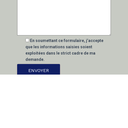
En soumettant ce formulaire, j’accepte
que les informations saisies soient
exploitées dans le strict cadre de ma
demande.
* Ces champs sont obligatoires
Nous nous engageons à ce que la collecte et le
traitement de vos données effectuées à partir
du présent site internet soit conforme à la loi
informatique et libertés et au règlement général
sur la protection des données personnelles
(RGPD). Afin d’exercer vos droits, notamment