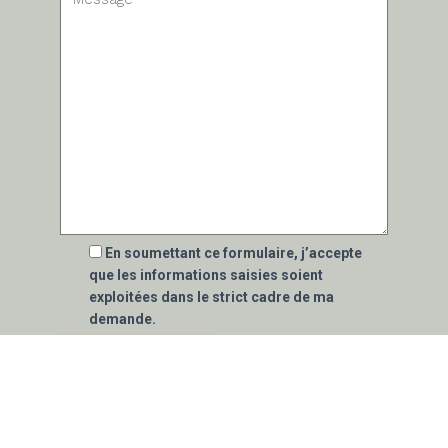
En soumettant ce formulaire, j’accepte
que les informations saisies soient
exploitées dans le strict cadre de ma
demande.
* Ces champs sont obligatoires
Nous nous engageons à ce que la collecte et le