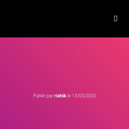
Publié par
riahik
le
13/05/2020