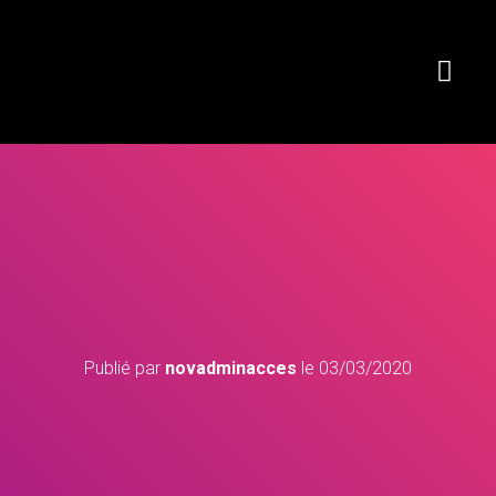
Publié par
novadminacces
le
03/03/2020