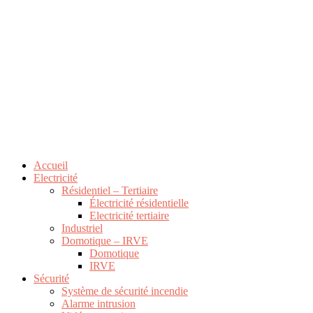
Accueil
Electricité
Résidentiel – Tertiaire
Électricité résidentielle
Electricité tertiaire
Industriel
Domotique – IRVE
Domotique
IRVE
Sécurité
Système de sécurité incendie
Alarme intrusion