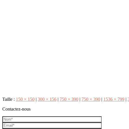
Taille :
150 × 150
|
300 × 156
|
750 × 390
|
750 × 390
|
1536 × 799
|
Contactez-nous