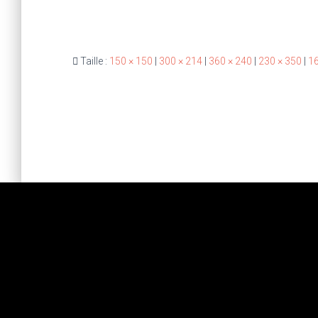
Taille :
150 × 150
|
300 × 214
|
360 × 240
|
230 × 350
|
16